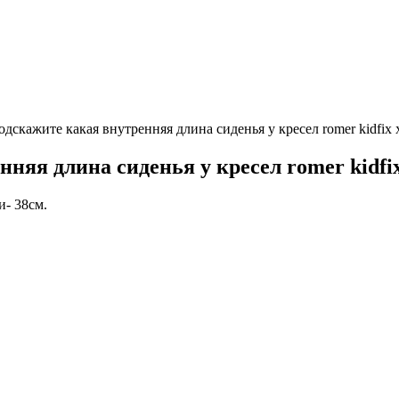
дскажите какая внутренняя длина сиденья у кресел romer kidfix xp
яя длина сиденья у кресел romer kidfix 
и- 38см.